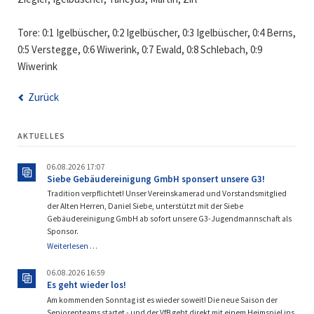
Tore: 0:1 Igelbüscher, 0:2 Igelbüscher, 0:3 Igelbüscher, 0:4 Berns,
0:5 Verstegge, 0:6 Wiwerink, 0:7 Ewald, 0:8 Schlebach, 0:9
Wiwerink
Zurück
AKTUELLES
06.08.2026 17:07
Siebe Gebäudereinigung GmbH sponsert unsere G3!
Tradition verpflichtet! Unser Vereinskamerad und Vorstandsmitglied
der Alten Herren, Daniel Siebe, unterstützt mit der Siebe
Gebäudereinigung GmbH ab sofort unsere G3-Jugendmannschaft als
Sponsor.
Siebe
Weiterlesen …
Gebäudereinigung
GmbH
06.08.2026 16:59
sponsert
Es geht wieder los!
unsere
Am kommenden Sonntag ist es wieder soweit! Die neue Saison der
G3!
Seniorenteams startet - und der VfB geht direkt mit einem Heimspiel ins