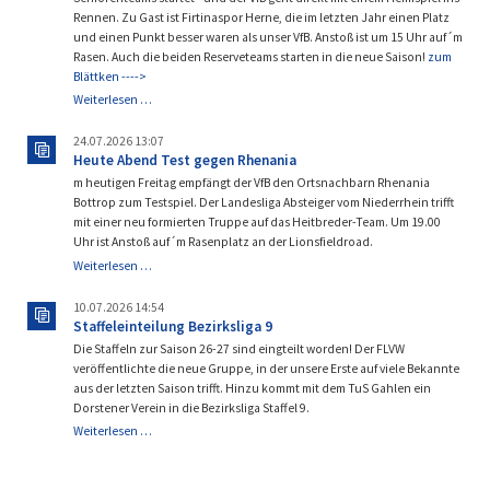
Rennen. Zu Gast ist Firtinaspor Herne, die im letzten Jahr einen Platz
und einen Punkt besser waren als unser VfB. Anstoß ist um 15 Uhr auf´m
Rasen. Auch die beiden Reserveteams starten in die neue Saison!
zum
Blättken ---->
Es
Weiterlesen …
geht
wieder
24.07.2026 13:07
los!
Heute Abend Test gegen Rhenania
m heutigen Freitag empfängt der VfB den Ortsnachbarn Rhenania
Bottrop zum Testspiel. Der Landesliga Absteiger vom Niederrhein trifft
mit einer neu formierten Truppe auf das Heitbreder-Team. Um 19.00
Uhr ist Anstoß auf´m Rasenplatz an der Lionsfieldroad.
Heute
Weiterlesen …
Abend
Test
10.07.2026 14:54
gegen
Staffeleinteilung Bezirksliga 9
Rhenania
Die Staffeln zur Saison 26-27 sind eingteilt worden! Der FLVW
veröffentlichte die neue Gruppe, in der unsere Erste auf viele Bekannte
aus der letzten Saison trifft. Hinzu kommt mit dem TuS Gahlen ein
Dorstener Verein in die Bezirksliga Staffel 9.
Staffeleinteilung
Weiterlesen …
Bezirksliga
9