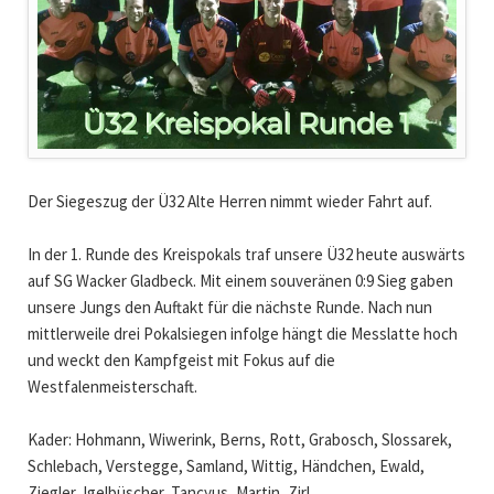
Der Siegeszug der Ü32 Alte Herren nimmt wieder Fahrt auf.
In der 1. Runde des Kreispokals traf unsere Ü32 heute auswärts
auf SG Wacker Gladbeck. Mit einem souveränen 0:9 Sieg gaben
unsere Jungs den Auftakt für die nächste Runde. Nach nun
mittlerweile drei Pokalsiegen infolge hängt die Messlatte hoch
und weckt den Kampfgeist mit Fokus auf die
Westfalenmeisterschaft.
Kader: Hohmann, Wiwerink, Berns, Rott, Grabosch, Slossarek,
Schlebach, Verstegge, Samland, Wittig, Händchen, Ewald,
Ziegler, Igelbüscher, Tancyus, Martin, Zirl