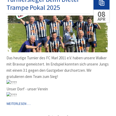
KLEINFELD-
Trampe Pokal 2025
TURNIER
08
IN
LEMMER
APR
Das heutige Turnier des FC Marl 2011 e.V. haben unsere Walker
mit Bravour gemeistert. Im Endspiel konnten sich unsere Jungs
mit einem 3:1 gegen den Gastgeber durchsetzen. Wir
gratulieren dem Team zum Sieg!
Unser Dorf - unser Verein
TURNIERSIEGER
WEITERLESEN …
BEIM
DIETER