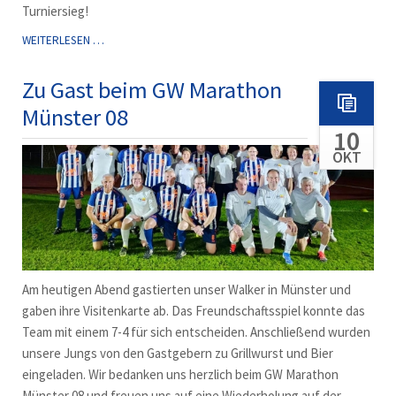
Turniersieg!
TURNIERSIEGER
WEITERLESEN …
VFB
Zu Gast beim GW Marathon
Münster 08
10
OKT
Am heutigen Abend gastierten unser Walker in Münster und
gaben ihre Visitenkarte ab. Das Freundschaftsspiel konnte das
Team mit einem 7-4 für sich entscheiden. Anschließend wurden
unsere Jungs von den Gastgebern zu Grillwurst und Bier
eingeladen. Wir bedanken uns herzlich beim GW Marathon
Münster 08 und freuen uns auf eine Wiederholung auf der