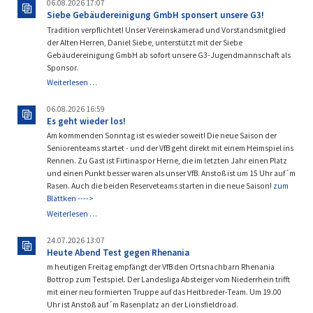
06.08.2026 17:07
Siebe Gebäudereinigung GmbH sponsert unsere G3!
Tradition verpflichtet! Unser Vereinskamerad und Vorstandsmitglied
der Alten Herren, Daniel Siebe, unterstützt mit der Siebe
Gebäudereinigung GmbH ab sofort unsere G3-Jugendmannschaft als
Sponsor.
Siebe
Weiterlesen …
Gebäudereinigung
GmbH
06.08.2026 16:59
sponsert
Es geht wieder los!
unsere
Am kommenden Sonntag ist es wieder soweit! Die neue Saison der
G3!
Seniorenteams startet - und der VfB geht direkt mit einem Heimspiel ins
Rennen. Zu Gast ist Firtinaspor Herne, die im letzten Jahr einen Platz
und einen Punkt besser waren als unser VfB. Anstoß ist um 15 Uhr auf´m
Rasen. Auch die beiden Reserveteams starten in die neue Saison!
zum
Blättken ---->
Es
Weiterlesen …
geht
wieder
24.07.2026 13:07
los!
Heute Abend Test gegen Rhenania
m heutigen Freitag empfängt der VfB den Ortsnachbarn Rhenania
Bottrop zum Testspiel. Der Landesliga Absteiger vom Niederrhein trifft
mit einer neu formierten Truppe auf das Heitbreder-Team. Um 19.00
Uhr ist Anstoß auf´m Rasenplatz an der Lionsfieldroad.