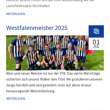
Lionsfieldroad in Kirchhellen.
ZU
WEITERLESEN …
GAST
BEIM
Westfalenmeister 2025
GW
MARATHON
01
MÜNSTER
08
JUL
Alter und neuer Meister ist nur der VfB. Das vierte Mal infolge
sicherten sich unsere Walker den Titel. Wir gratulieren unseren
Jungs herzlich und sind gewohnt stolz auf diese erneut
herausragende Meisterleistung.
WESTFALENMEISTER
WEITERLESEN …
2025