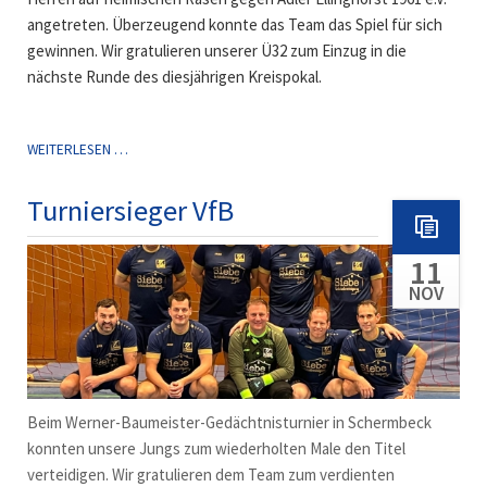
angetreten. Überzeugend konnte das Team das Spiel für sich
gewinnen. Wir gratulieren unserer Ü32 zum Einzug in die
nächste Runde des diesjährigen Kreispokal.
6:2
WEITERLESEN …
AN
DER
Turniersieger VfB
LIONSFIELDROAD
11
NOV
Beim Werner-Baumeister-Gedächtnisturnier in Schermbeck
konnten unsere Jungs zum wiederholten Male den Titel
verteidigen. Wir gratulieren dem Team zum verdienten