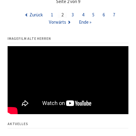
Seite 2 von 9
TRAMPE
POKAL
Zurück
1
2
3
4
5
6
7
2025
Vorwärts
Ende »
IMAGEFILM ALTE HERREN
AKTUELLES