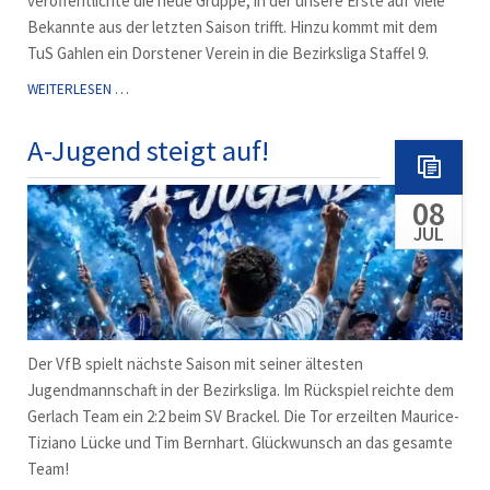
veröffentlichte die neue Gruppe, in der unsere Erste auf viele
Bekannte aus der letzten Saison trifft. Hinzu kommt mit dem
TuS Gahlen ein Dorstener Verein in die Bezirksliga Staffel 9.
STAFFELEINTEILUNG
WEITERLESEN …
BEZIRKSLIGA
9
A-Jugend steigt auf!
08
JUL
Der VfB spielt nächste Saison mit seiner ältesten
Jugendmannschaft in der Bezirksliga. Im Rückspiel reichte dem
Gerlach Team ein 2:2 beim SV Brackel. Die Tor erzeilten Maurice-
Tiziano Lücke und Tim Bernhart. Glückwunsch an das gesamte
Team!