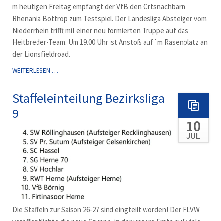
m heutigen Freitag empfängt der VfB den Ortsnachbarn
Rhenania Bottrop zum Testspiel. Der Landesliga Absteiger vom
Niederrhein trifft mit einer neu formierten Truppe auf das
Heitbreder-Team. Um 19.00 Uhr ist Anstoß auf´m Rasenplatz an
der Lionsfieldroad.
HEUTE
WEITERLESEN …
ABEND
TEST
Staffeleinteilung Bezirksliga
GEGEN
9
RHENANIA
10
JUL
Die Staffeln zur Saison 26-27 sind eingteilt worden! Der FLVW