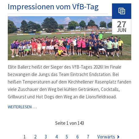
BEIM
Impressionen vom VfB-Tag
VFB-
TAG!
27
JUN
Elite Ballerz heißt der Sieger des VfB-Tages 2026! Im Finale
bezwangen die Jungs das Team Eintracht Endstation. Bei
heißen Temperaturen auf dem Kirchhellener Rasenplatz fanden
viele Zuschauer den Weg bei kühlen Getränken, Cocktails,
Grillwurst und Hot Dogs den Weg an die Lionsfieldraoad.
IMPRESSIONEN
WEITERLESEN …
VOM
VFB-
Seite 1 von 143
TAG
1
2
3
4
5
6
7
Vorwärts