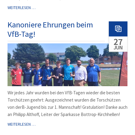
AUFSTIEG
WEITERLESEN …
IN
SICHT:
Kanoniere Ehrungen beim
A-
VfB-Tag!
JUGEND
27
GEWINNT
5:1
JUN
Wir jedes Jahr wurden bei den VfB-Tagen wieder die besten
Torchützen geehrt: Ausgezeichnet wurden die Torschützen
von derB-Jugend bis zur 1. Mannschaft! Gratulation! Danke auch
an Philipp Althoff, Leiter der Sparkasse Bottrop-Kirchhellen!
KANONIERE
WEITERLESEN …
EHRUNGEN