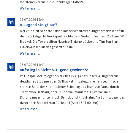
Dorstener Verein in die Bezirksliga Staffel 9.
Staffeleinteilung
Weiterlesen …
Bezirksliga
9
08.07.2026 14:44
A-Jugend steigt auf!
Der VfB spielt nächste Saison mit seiner ältesten Jugendmannschaft in
der Bezirksliga. Im Rückspiel reichte dem Gerlach Team ein 2:2 beim SV
Brackel. Die Tor erzeilten Maurice-Tiziano Lücke und Tim Bernhart.
Glückwunsch an das gesamte Team!
A-
Weiterlesen …
Jugend
steigt
03.07.2026 11:40
auf!
Aufstieg in Sicht: A-Jugend gewinnt 5:1
Im Hinspiel der Relegation zur Bezirksliga hat unsere A-Jugend ein
deutliches 5:1 gegen den SV Brackel hingelegt. In einem technisch
starken Spiel der Kirchhellener Seite, lag das Team zur Pause durch
Treffer von Hashani, Kotzur und Wallmann mit 3:1 vorne. im 2.
Durchgang erhöhten noch Berndt und Krickhahn. Am Sonntag geht es
dann nach Brackel zum Rückspiel (Anstoß 11.00 Uhr)
Aufstieg
Weiterlesen …
in
Sicht:
A-
Jugend