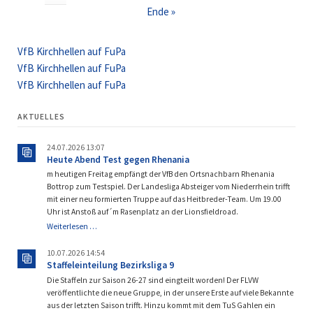
Ende »
VfB Kirchhellen auf FuPa
VfB Kirchhellen auf FuPa
VfB Kirchhellen auf FuPa
AKTUELLES
24.07.2026 13:07
Heute Abend Test gegen Rhenania
m heutigen Freitag empfängt der VfB den Ortsnachbarn Rhenania
Bottrop zum Testspiel. Der Landesliga Absteiger vom Niederrhein trifft
mit einer neu formierten Truppe auf das Heitbreder-Team. Um 19.00
Uhr ist Anstoß auf´m Rasenplatz an der Lionsfieldroad.
Heute
Weiterlesen …
Abend
Test
10.07.2026 14:54
gegen
Staffeleinteilung Bezirksliga 9
Rhenania
Die Staffeln zur Saison 26-27 sind eingteilt worden! Der FLVW
veröffentlichte die neue Gruppe, in der unsere Erste auf viele Bekannte
aus der letzten Saison trifft. Hinzu kommt mit dem TuS Gahlen ein