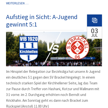
A-
WEITERLESEN …
JUGEND
STEIGT
Aufstieg in Sicht: A-Jugend
AUF!
gewinnt 5:1
03
JUL
Im Hinspiel der Relegation zur Bezirksliga hat unsere A-Jugend
ein deutliches 5:1 gegen den SV Brackel hingelegt. In einem
technisch starken Spiel der Kirchhellener Seite, lag das Team
zur Pause durch Treffer von Hashani, Kotzur und Wallmann mit
3:1 vorne. im 2. Durchgang erhöhten noch Berndt und
Krickhahn. Am Sonntag geht es dann nach Brackel zum
Rückspiel (Anstoß 11.00 Uhr)