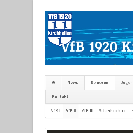
News
Senioren
Juge
Kontakt
Navigation
VfB I
VfB II
VfB III
Schiedsrichter
überspringen