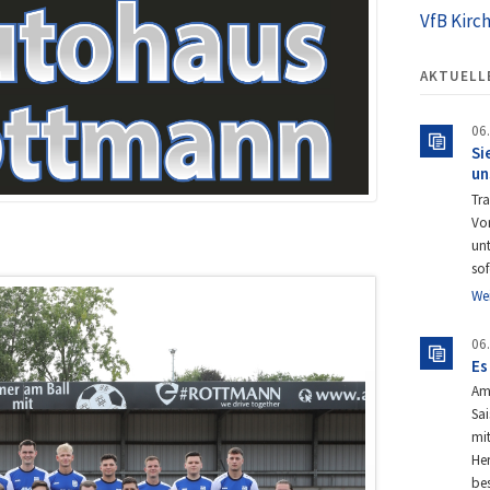
VfB Kirc
AKTUELL
06
Si
un
Tra
Vor
un
so
We
06
Es
Am
Sai
mit
Her
bes