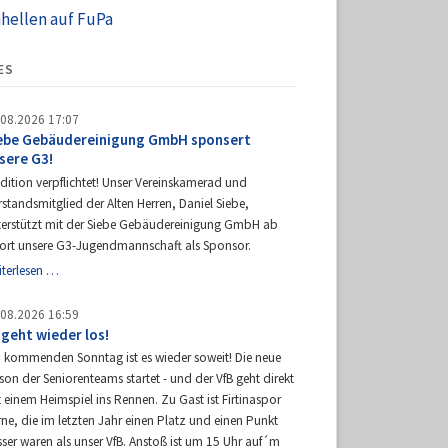
hhellen auf FuPa
ES
.08.2026 17:07
ebe Gebäudereinigung GmbH sponsert
sere G3!
dition verpflichtet! Unser Vereinskamerad und
standsmitglied der Alten Herren, Daniel Siebe,
terstützt mit der Siebe Gebäudereinigung GmbH ab
fort unsere G3-Jugendmannschaft als Sponsor.
Siebe
iterlesen …
Gebäudereinigung
GmbH
.08.2026 16:59
sponsert
 geht wieder los!
unsere
 kommenden Sonntag ist es wieder soweit! Die neue
G3!
son der Seniorenteams startet - und der VfB geht direkt
 einem Heimspiel ins Rennen. Zu Gast ist Firtinaspor
ne, die im letzten Jahr einen Platz und einen Punkt
ser waren als unser VfB. Anstoß ist um 15 Uhr auf´m