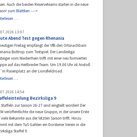
en. Auch die beiden Reserveteams starten in die neue
ison!
zum Blättken ---->
Es
iterlesen …
geht
wieder
.07.2026 13:07
los!
ute Abend Test gegen Rhenania
heutigen Freitag empfängt der VfB den Ortsnachbarn
enania Bottrop zum Testspiel. Der Landesliga
teiger vom Niederrhein trifft mit einer neu formierten
uppe auf das Heitbreder-Team. Um 19.00 Uhr ist Anstoß
f´m Rasenplatz an der Lionsfieldroad.
Heute
iterlesen …
Abend
Test
.07.2026 14:54
gegen
affeleinteilung Bezirksliga 9
Rhenania
 Staffeln zur Saison 26-27 sind eingteilt worden! Der
W veröffentlichte die neue Gruppe, in der unsere Erste
 viele Bekannte aus der letzten Saison trifft. Hinzu
mmt mit dem TuS Gahlen ein Dorstener Verein in die
irksliga Staffel 9.