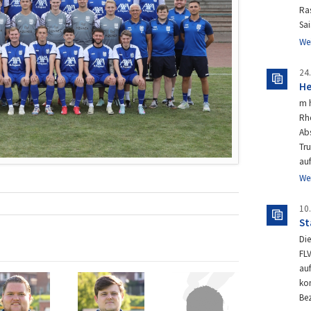
Ras
Sa
We
24
He
m 
Rh
Abs
Tr
au
We
10
St
Die
FLV
auf
ko
Bez