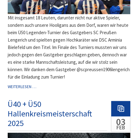
Mit insgesamt 18 Leuten, darunter nicht nur aktive Spieler,
sondern auch unsere Hooligans aus dem Dorf, waren wir heute
beim Ü50 Legenden-Turnier des Gastgebers SC Preußen
Lengerich und spielten gegen Hochkaräter wie DSC Arminia
Bielefeld um den Titel. Im Finale des Turniers mussten wir uns
jedoch gegen den Gastgeber geschlagen geben, dennoch war
es eine starke Mannschaftsleistung, auf die wir stolz sein
können. Wir danken dem Gastgeber @scpreussen1906lengerich
für die Einladung zum Turnier!
Ü50:
WEITERLESEN …
2.
PLATZ
Ü40 + Ü50
BEIM
Hallenkreismeisterschaft
LEGENDEN-
03
TURNIER
2025
IN
FEB
LENGERICH