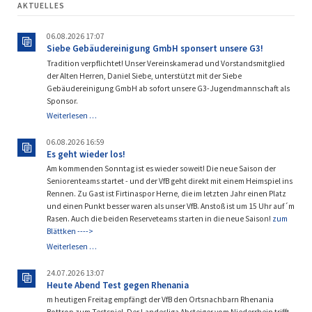
AKTUELLES
06.08.2026 17:07
Siebe Gebäudereinigung GmbH sponsert unsere G3!
Tradition verpflichtet! Unser Vereinskamerad und Vorstandsmitglied
der Alten Herren, Daniel Siebe, unterstützt mit der Siebe
Gebäudereinigung GmbH ab sofort unsere G3-Jugendmannschaft als
Sponsor.
Siebe
Weiterlesen …
Gebäudereinigung
GmbH
06.08.2026 16:59
sponsert
Es geht wieder los!
unsere
Am kommenden Sonntag ist es wieder soweit! Die neue Saison der
G3!
Seniorenteams startet - und der VfB geht direkt mit einem Heimspiel ins
Rennen. Zu Gast ist Firtinaspor Herne, die im letzten Jahr einen Platz
und einen Punkt besser waren als unser VfB. Anstoß ist um 15 Uhr auf´m
Rasen. Auch die beiden Reserveteams starten in die neue Saison!
zum
Blättken ---->
Es
Weiterlesen …
geht
wieder
24.07.2026 13:07
los!
Heute Abend Test gegen Rhenania
m heutigen Freitag empfängt der VfB den Ortsnachbarn Rhenania
Bottrop zum Testspiel. Der Landesliga Absteiger vom Niederrhein trifft