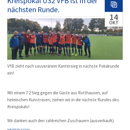
Kreispokal Ü32 VFB ist in der
TITELVERTEIDIGER
nächsten Runde.
14
OKT
VfB zieht nach souveränem Kantersieg in nächste Pokalrunde
ein!
Mit einem 7:2 Sieg gegen die Gäste aus Rotthausen, auf
heimischen Kunstrasen, ziehen wir in die nächste Rundes des
Kreispokals!
Wir danken auch den zahlreichen Zuschauern (ausverkauft).
KREISPOKAL