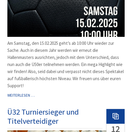
Am Samstag, den 15.02.2025 geht’s ab 10:00 Uhr wieder zur
Sache. Auch in diesem Jahr werden wir erneut die
Hallenmasters ausrichten, jedoch mit dem Unterschied, dass
nun auch die Ü50er teilnehmen werden. Ein mega Highlight wie
wir finden! Also, seid dabei und verpasst nicht dieses Spektakel
auf fußballerisch höchsten Niveau. Wir freuen uns über euren
Support!
Ü40
WEITERLESEN …
+
Ü50
Ü32 Turniersieger und
HALLENKREISMEISTERSCHAFT
Titelverteidiger
2025
12