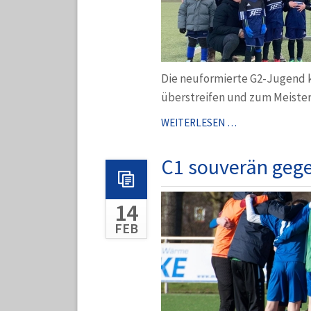
Die neuformierte G2-Jugend k
überstreifen und zum Meisters
ERSTES
WEITERLESEN …
SPIEL
FÜR
C1 souverän gege
DIE
NEUE
14
G2-
JUGEND
FEB