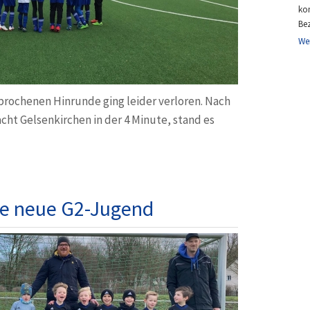
ko
Bez
We
brochenen Hinrunde ging leider verloren. Nach
acht Gelsenkirchen in der 4 Minute, stand es
die neue G2-Jugend
N