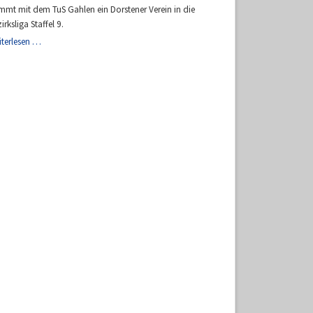
mmt mit dem TuS Gahlen ein Dorstener Verein in die
irksliga Staffel 9.
Staffeleinteilung
iterlesen …
Bezirksliga
9