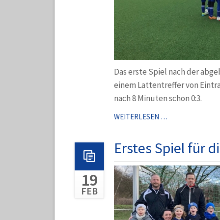
Das erste Spiel nach der abge
einem Lattentreffer von Eintr
nach 8 Minuten schon 0:3.
E3
WEITERLESEN …
VERLIERT
GEGEN
Erstes Spiel für 
SG
EINTRACHT
19
GELSENKIRCHE
FEB