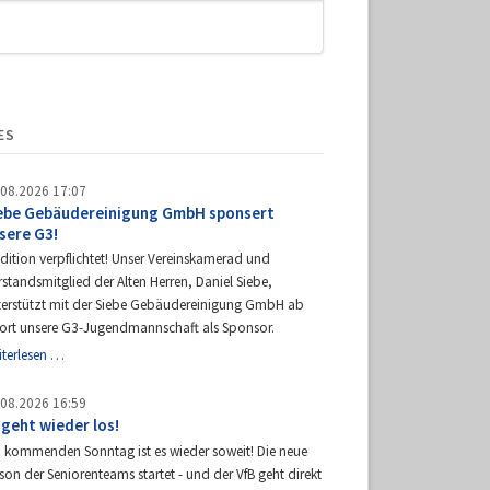
ES
.08.2026 17:07
ebe Gebäudereinigung GmbH sponsert
sere G3!
dition verpflichtet! Unser Vereinskamerad und
standsmitglied der Alten Herren, Daniel Siebe,
terstützt mit der Siebe Gebäudereinigung GmbH ab
fort unsere G3-Jugendmannschaft als Sponsor.
Siebe
iterlesen …
Gebäudereinigung
GmbH
.08.2026 16:59
sponsert
 geht wieder los!
unsere
 kommenden Sonntag ist es wieder soweit! Die neue
G3!
son der Seniorenteams startet - und der VfB geht direkt