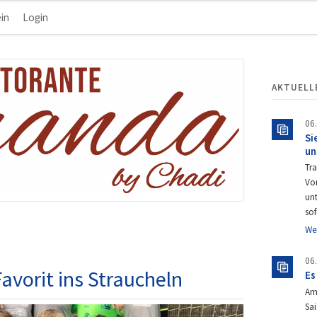
in
Login
Navigation
überspringen
AKTUELL
06
Si
un
Tra
Vor
un
so
We
06
Favorit ins Straucheln
Es
Am
Sai