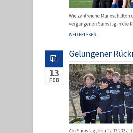
Wie zahlreiche Mannschaften 
vergangenen Samstag in die 
C1
WEITERLESEN …
SOUVERÄN
GEGEN
Gelungener Rück
TUS
HALTERN
13
FEB
Am Samstag, den 12.02.2022 st