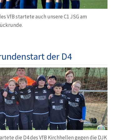
des VfB startete auch unsere C1 JSG am
Rückrunde.
rundenstart der D4
artete die D4 des VfB Kirchhellen gegen die DJK