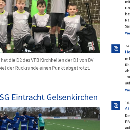
mit
Her
bes
Ras
Sa
We
24
He
m 
 hat die D2 des VFB Kirchhellen der D1 von BV
Rh
piel der Rückrunde einen Punkt abgetrotzt.
Abs
Tr
au
We
 SG Eintracht Gelsenkirchen
10
St
Die
FLV
auf