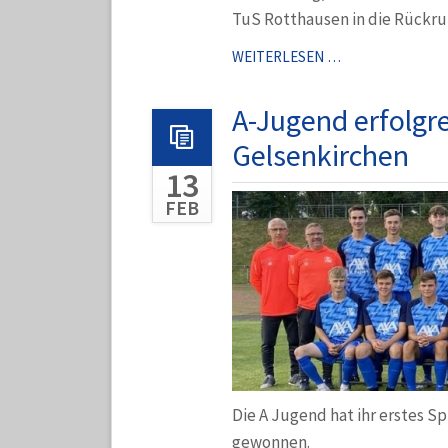
TuS Rotthausen in die Rückrun
GELUNGENER
WEITERLESEN …
RÜCKRUNDENS
DER
A-Jugend erfolgre
D4
Gelsenkirchen
13
FEB
Die A Jugend hat ihr erstes Sp
gewonnen.