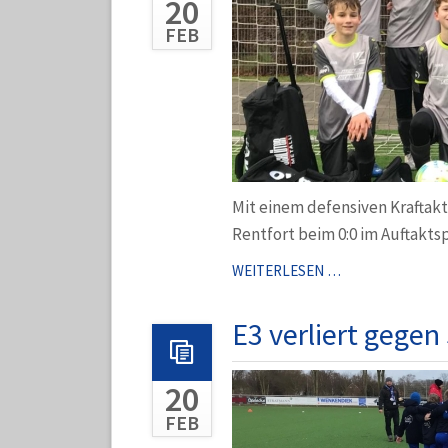
20
FEB
Mit einem defensiven Kraftakt
Rentfort beim 0:0 im Auftakts
U13II/
WEITERLESEN …
D2
BRINGT
E3 verliert gegen
FAVORIT
INS
20
STRAUCHELN
FEB