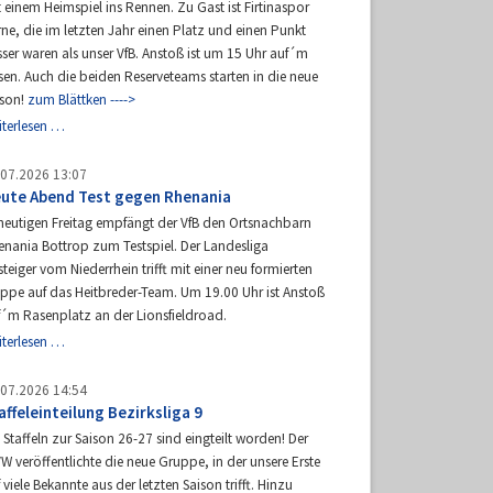
 einem Heimspiel ins Rennen. Zu Gast ist Firtinaspor
ne, die im letzten Jahr einen Platz und einen Punkt
ser waren als unser VfB. Anstoß ist um 15 Uhr auf´m
en. Auch die beiden Reserveteams starten in die neue
ison!
zum Blättken ---->
Es
iterlesen …
geht
wieder
.07.2026 13:07
los!
ute Abend Test gegen Rhenania
heutigen Freitag empfängt der VfB den Ortsnachbarn
enania Bottrop zum Testspiel. Der Landesliga
teiger vom Niederrhein trifft mit einer neu formierten
uppe auf das Heitbreder-Team. Um 19.00 Uhr ist Anstoß
f´m Rasenplatz an der Lionsfieldroad.
Heute
iterlesen …
Abend
Test
.07.2026 14:54
gegen
affeleinteilung Bezirksliga 9
Rhenania
 Staffeln zur Saison 26-27 sind eingteilt worden! Der
W veröffentlichte die neue Gruppe, in der unsere Erste
 viele Bekannte aus der letzten Saison trifft. Hinzu